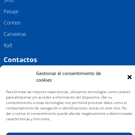
Pesaje
Conteo
Canaletas
Raft
Contactos
16 rue Edouard Branly
Gestionar el consentimiento de
29600 Saint Martin des Champs
cookies
FRANCE
Para brindar las mejores experiencias, utilizamos tecnologías como cookies
+33 (0)2 22 54 51 21
para almacenar y/o acceder a información del dispositivo. Dar su
consentimiento a estas tecnologías nos permitirá procesar datos como el
comportamiento de navegación o identificaciones únicas en este sitio. No
dar o retirar el consentimiento puede afectar negativamente a determinadas
características y funciones.
Aviso legal
Política de confidencialidad